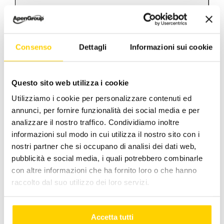
Consenso
Dettagli
Informazioni sui cookie
00:00
00:24
February 27, 2024
|
Categories:
news -en
|
Tags:
Questo sito web utilizza i cookie
apengroup
,
caringfortheenvironment
,
Utilizziamo i cookie per personalizzare contenuti ed
INDUSTRIALHEATING
,
kondensalkseries
,
annunci, per fornire funzionalità dei social media e per
MCEexpocomfort
analizzare il nostro traffico. Condividiamo inoltre
informazioni sul modo in cui utilizza il nostro sito con i
nostri partner che si occupano di analisi dei dati web,
pubblicità e social media, i quali potrebbero combinarle
con altre informazioni che ha fornito loro o che hanno
Facebook
X
LinkedIn
WhatsApp
Pinterest
Email
raccolto dal suo utilizzo dei loro servizi.
Accetta tutti
Related Posts