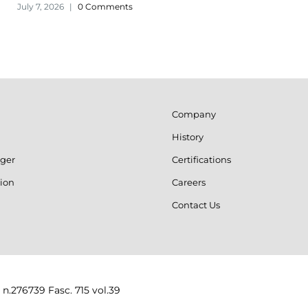
July 7, 2026
|
0 Comments
Company
History
ger
Certifications
ion
Careers
Contact Us
 n.276739 Fasc. 715 vol.39