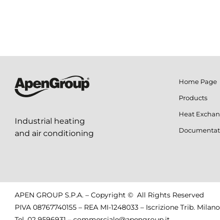
Home Page
Products
Heat Exchan
Industrial heating
Documentat
and air conditioning
APEN GROUP S.P.A. – Copyright © All Rights Reserved
PIVA 08767740155 – REA MI-1248033 – Iscrizione Trib. Milano
Tel.
02 9596931
–
commerciale@apengroup.it