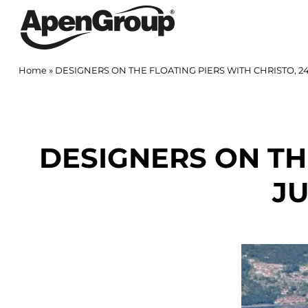
Skip
to
content
Home
»
DESIGNERS ON THE FLOATING PIERS WITH CHRISTO, 24TH 
DESIGNERS ON TH
JU
View
Larger
Image