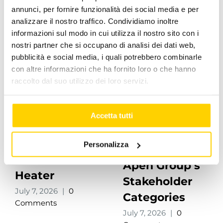
annunci, per fornire funzionalità dei social media e per
Related Posts
analizzare il nostro traffico. Condividiamo inoltre
informazioni sul modo in cui utilizza il nostro sito con i
nostri partner che si occupano di analisi dei dati web,
pubblicità e social media, i quali potrebbero combinarle
con altre informazioni che ha fornito loro o che hanno
raccolto dal suo utilizzo dei loro servizi.
Accetta tutti
LKH Hybrid
Personalizza
Warm Air
Apen Group’s
Heater
Stakeholder
July 7, 2026
|
0
Categories
Comments
July 7, 2026
|
0