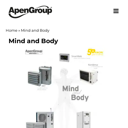
Skip
to
content
Home
»
Mind and Body
Mind and Body
View
Larger
Image