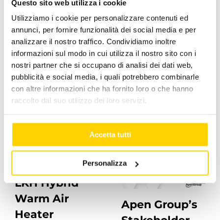
Questo sito web utilizza i cookie
Facebook
X
LinkedIn
WhatsApp
Pinterest
Email
Utilizziamo i cookie per personalizzare contenuti ed
annunci, per fornire funzionalità dei social media e per
analizzare il nostro traffico. Condividiamo inoltre
informazioni sul modo in cui utilizza il nostro sito con i
Related Posts
nostri partner che si occupano di analisi dei dati web,
pubblicità e social media, i quali potrebbero combinarle
con altre informazioni che ha fornito loro o che hanno
raccolto dal suo utilizzo dei loro servizi.
Accetta tutti
Personalizza
LKH Hybrid
Warm Air
Apen Group’s
Heater