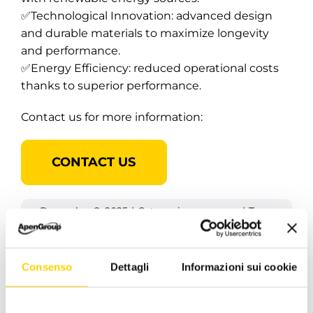
✅Technological Innovation: advanced design
and durable materials to maximize longevity
and performance.
✅Energy Efficiency: reduced operational costs
thanks to superior performance.
Contact us for more information:
CONTACT US
December 2, 2025
|
Categories:
news -en
|
Tags:
apengroup
,
caringfortheenvironment
,
lk
,
LKN
,
lovefortheclimate
,
RAPIDPRO
Consenso
Dettagli
Informazioni sui cookie