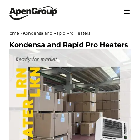
Skip
to
content
Home
»
Kondensa and Rapid Pro Heaters
Kondensa and Rapid Pro Heaters
View
Larger
Image