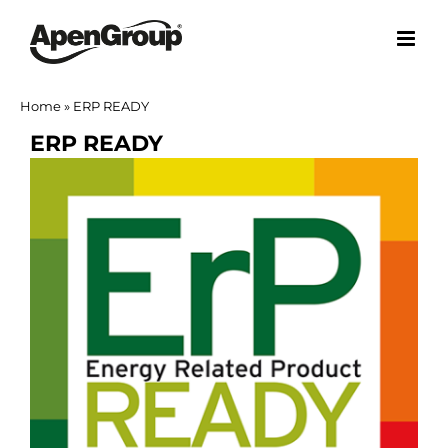
Skip
to
content
Home
»
ERP READY
ERP READY
View
Larger
Image