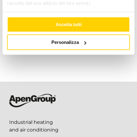
raccolto dal suo utilizzo dei loro servizi.
Warm Air
Apen Group’s
Heater
Stakeholder
July 7, 2026
|
0
Accetta tutti
Categories
Comments
July 7, 2026
|
0
Personalizza
Comments
Industrial heating
and air conditioning