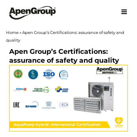
Skip
to
content
Home
»
Apen Group’s Certifications: assurance of safety and
quality
Apen Group’s Certifications:
assurance of safety and quality
View
Larger
Image