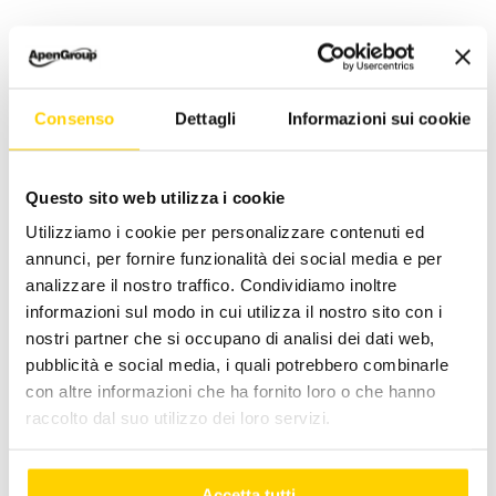
For more information about Apen Group’s
products:
Consenso
Dettagli
Informazioni sui cookie
CONTACT US
Questo sito web utilizza i cookie
April 2, 2026
|
Categories:
news -en
|
Tags:
apengroup
,
Utilizziamo i cookie per personalizzare contenuti ed
ATPMonza
,
LoveForSport
,
monzaopen26
,
Sport
,
Tennis
,
annunci, per fornire funzionalità dei social media e per
VillaRealeMonza
,
villarealetennis
analizzare il nostro traffico. Condividiamo inoltre
informazioni sul modo in cui utilizza il nostro sito con i
nostri partner che si occupano di analisi dei dati web,
pubblicità e social media, i quali potrebbero combinarle
con altre informazioni che ha fornito loro o che hanno
Facebook
X
LinkedIn
WhatsApp
Pinterest
Email
raccolto dal suo utilizzo dei loro servizi.
Accetta tutti