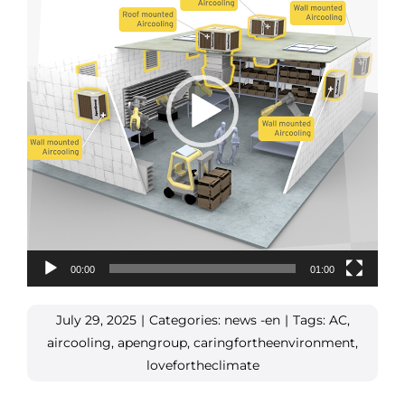
00:00
01:00
July 29, 2025
|
Categories:
news -en
|
Tags:
AC
,
aircooling
,
apengroup
,
caringfortheenvironment
,
lovefortheclimate