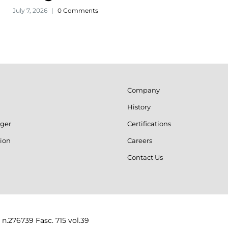
July 7, 2026
|
0 Comments
Company
History
ger
Certifications
ion
Careers
Contact Us
 n.276739 Fasc. 715 vol.39