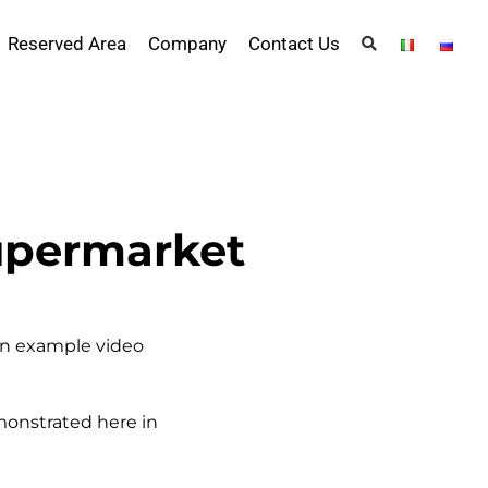
Reserved Area
Company
Contact Us
supermarket
on example video
emonstrated here in