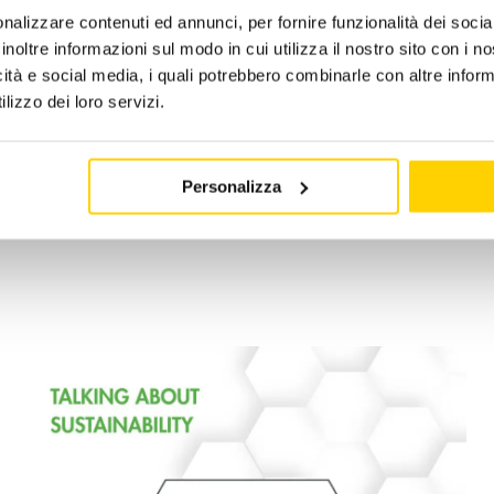
nalizzare contenuti ed annunci, per fornire funzionalità dei socia
inoltre informazioni sul modo in cui utilizza il nostro sito con i 
es:
news -en
|
Tags:
AH
,
AHseries
,
apengroup
,
caringfortheenvi
icità e social media, i quali potrebbero combinarle con altre inform
lizzo dei loro servizi.
Personalizza