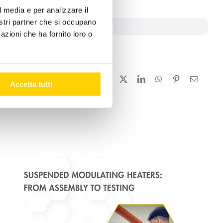
l media e per analizzare il
nostri partner che si occupano
ronment
,
lovefortheclimate
azioni che ha fornito loro o
Facebook
X
LinkedIn
WhatsApp
Pinterest
Email
Accetta tutti