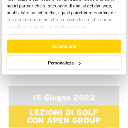
svolge ogni due anni a Francoforte, è terminata
nostri partner che si occupano di analisi dei dati web,
il 17 Marzo. Il Team Apen Group ringrazia tutti i
pubblicità e social media, i quali potrebbero combinarle
visitatori incontrati al nostro stand, con i quali ci
con altre informazioni che ha fornito loro o che hanno
siamo confrontati sui temi importanti
raccolto dal suo utilizzo dei loro servizi.
dell’energia rinnovabile e sulle nuove fonti
energetiche.
Accetta tutti
Marzo 21, 2023
|
Categorie:
Apen Group
,
Eventi
,
Team
Continua a leggere
Personalizza