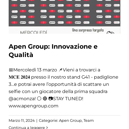
Apen Group: Innovazione e
Qualità
📅Mercoledì 13 marzo 📌Vieni a trovarci a
𝐌𝐂𝐄 𝟐𝟎𝟐𝟒 presso il nostro stand G41 - padiglione
3…e potrai avere l’opportunità di scattare un
selfie con un giocatore della prima squadra
@acmonza! ⚪ 🔴 📷STAY TUNED!
www.apengroup.com
Marzo 11, 2024
|
Categorie:
Apen Group
,
Team
Continua a leggere