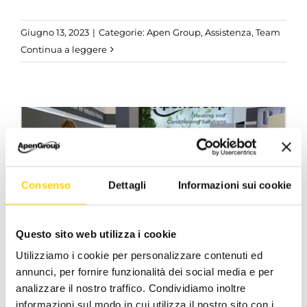
Giugno 13, 2023
|
Categorie:
Apen Group
,
Assistenza
,
Team
Continua a leggere
Consenso
Dettagli
Informazioni sui cookie
Questo sito web utilizza i cookie
Grazie per aver visitato il nostro
Utilizziamo i cookie per personalizzare contenuti ed
stand a ISH 2023
annunci, per fornire funzionalità dei social media e per
analizzare il nostro traffico. Condividiamo inoltre
ISH 2023, la grande fiera internazionale che si
informazioni sul modo in cui utilizza il nostro sito con i