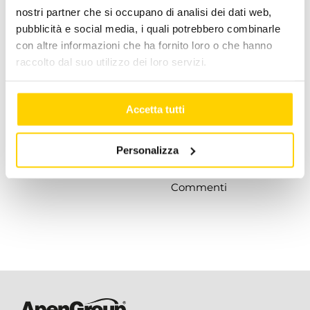
nostri partner che si occupano di analisi dei dati web,
pubblicità e social media, i quali potrebbero combinarle
con altre informazioni che ha fornito loro o che hanno
Gli
Processo di
raccolto dal suo utilizzo dei loro servizi.
Stakeholder di
assemblaggio
Apen Group
e collaudo dei
Accetta tutti
generatori
Luglio 8, 2026
|
0
Commenti
d’aria calda
Personalizza
Luglio 8, 2026
|
0
Commenti