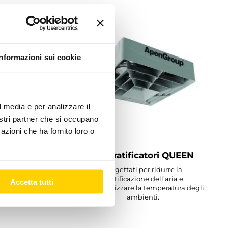
Informazioni sui cookie
l media e per analizzare il
nostri partner che si occupano
azioni che ha fornito loro o
rie AX
Destratificatori QUEEN
a da interno
Progettati per ridurre la
tti destinati
stratificazione dell’aria e
Accetta tutti
 molteplici
omogeneizzare la temperatura degli
ambienti.