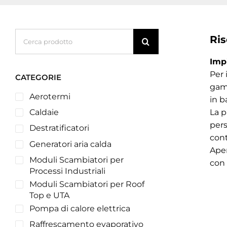
Cerca
Ri
per:
Imp
Per 
CATEGORIE
gamm
Aerotermi
in b
La p
Caldaie
pers
Destratificatori
cont
Generatori aria calda
Apen
Moduli Scambiatori per
con 
Processi Industriali
Moduli Scambiatori per Roof
Top e UTA
Pompa di calore elettrica
Raffrescamento evaporativo