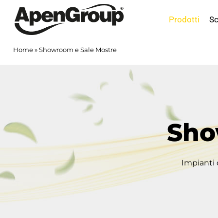
Salta
al
Prodotti
Sc
contenuto
Home
»
Showroom e Sale Mostre
Sho
Impianti