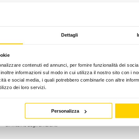
Dettagli
ookie
nalizzare contenuti ed annunci, per fornire funzionalità dei socia
inoltre informazioni sul modo in cui utilizza il nostro sito con i 
icità e social media, i quali potrebbero combinarle con altre inform
lizzo dei loro servizi.
Caldaie a Condensazione
Aerotermi Se
AKN
Gli aerotermi ad acqu
Ideali dove la normativa vieta
sono una linea di prodo
Personalizza
l’installazione di sistemi di
al riscaldamento di
riscaldamento a scambio diretto
strutture
all'interno degli ambienti