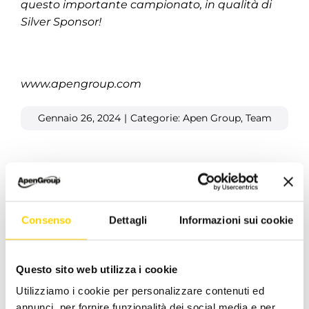
questo importante campionato, in qualità di
Silver Sponsor!
www.apengroup.com
Gennaio 26, 2024
|
Categorie:
Apen Group
,
Team
Facebook
X
LinkedIn
WhatsApp
Pinterest
Email
Consenso
Dettagli
Informazioni sui cookie
Questo sito web utilizza i cookie
Post correlati
Utilizziamo i cookie per personalizzare contenuti ed
annunci, per fornire funzionalità dei social media e per