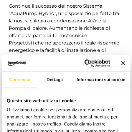
Continua il successo del nostro Sistema
"AquaPump Hybrid", uno sposalizio perfetto tra
la nostra caldaia a condensazione AKY e la
Pompa di calore. Aumentano le richieste di
offerte da parte di Termotecnici e
Progettisti che ne apprezzano il reale risparmio
energetico e la facilità di installazione e di
gestione. In ogni periodo dell'anno con i
cambiamenti
Consenso
Dettagli
Informazioni sui cookie
Maggio 10, 2018
|
Categorie:
Normative
,
Prodotti
|
Tag:
caldaie industriali
,
raffrescamento evaporativo
,
sistema
ibrido
Questo sito web utilizza i cookie
Continua a leggere
Utilizziamo i cookie per personalizzare contenuti ed
annunci, per fornire funzionalità dei social media e per
analizzare il nostro traffico. Condividiamo inoltre
informazioni sul modo in cui utilizza il nostro sito con i