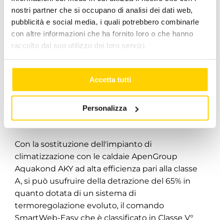
nostri partner che si occupano di analisi dei dati web,
pubblicità e social media, i quali potrebbero combinarle
con altre informazioni che ha fornito loro o che hanno
raccolto dal suo utilizzo dei loro servizi.
Accetta tutti
ECOBONUS 2018: Alta Efficienza
e Maggior Risparmio con le
Personalizza
caldaie Apen AKY
Con la sostituzione dell'impianto di
climatizzazione con le caldaie ApenGroup
Aquakond AKY ad alta efficienza pari alla classe
A, si può usufruire della detrazione del 65% in
quanto dotata di un sistema di
termoregolazione evoluto, il comando
SmartWeb-Easy che è classificato in Classe V°