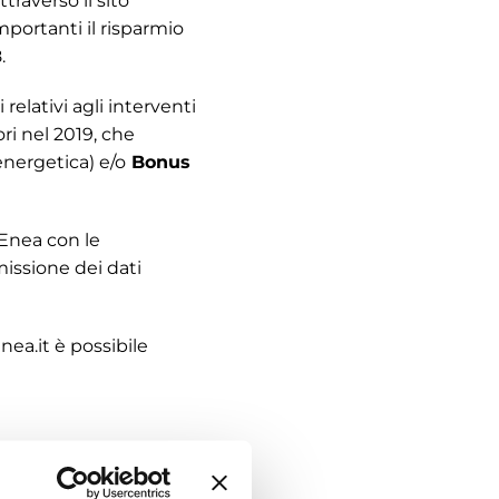
traverso il sito
omportanti il risparmio
.
relativi agli interventi
ri nel 2019, che
 energetica) e/o
Bonus
’Enea con le
smissione dei dati
enea.it
è possibile