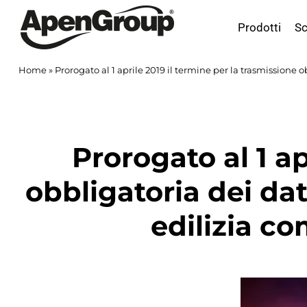
Salta
al
Prodotti
Sc
contenuto
Home
»
Prorogato al 1 aprile 2019 il termine per la trasmissione o
Prorogato al 1 ap
obbligatoria dei dati
edilizia co
Ingrandisci
immagine