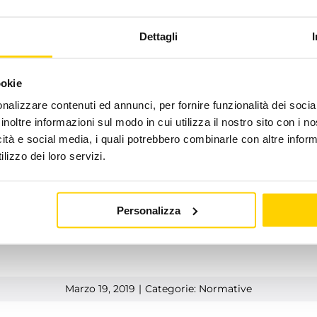
FAQ
enzia delle Entrate
Dettagli
 esigenze ENEA ha creato una “finestra per il cittadino”: il 
alle 10.30 alle 14.00) sulla pagina
www.acs.enea.it/contatt
ookie
 cliccando sui link.
nalizzare contenuti ed annunci, per fornire funzionalità dei socia
ine per la trasmissione dei dati all’ENEA, per entrambi 
inoltre informazioni sul modo in cui utilizza il nostro sito con i 
 90 giorni dalla data di fine lavori, mentre per gli intervent
icità e social media, i quali potrebbero combinarle con altre inform
l 1° gennaio 2019 e l’11 marzo 2019, il termine di 90 giorni 
lizzo dei loro servizi.
 on line del sito.
ioni :
http://www.enea.it/it/cittadini/detrazioni-fiscali-per
Personalizza
Marzo 19, 2019
|
Categorie:
Normative