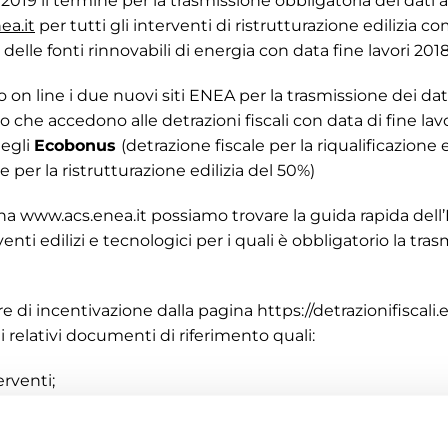
 2019 il termine per la trasmissione obbligatoria dei dati at
ea.it
per tutti gli interventi di ristrutturazione edilizia c
 delle fonti rinnovabili di energia con data fine lavori 2018
 on line i due nuovi siti ENEA per la trasmissione dei dati 
 che accedono alle detrazioni fiscali con data di fine lavo
degli
Ecobonus
(detrazione fiscale per la riqualificazione
e per la ristrutturazione edilizia del 50%)
ina
www.acs.enea.it
possiamo trovare la guida rapida dell
venti edilizi e tecnologici per i quali è obbligatorio la tra
e di incentivazione dalla pagina
https://detrazionifiscali.
i relativi documenti di riferimento quali:
erventi;