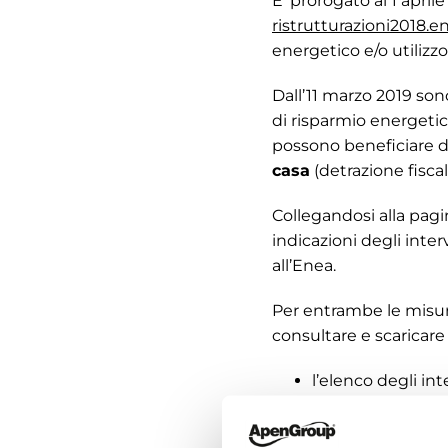
E’ prorogato al 1 aprile
ristrutturazioni2018.en
energetico e/o utilizzo
Dall’11 marzo 2019 sono
di risparmio energetico
possono beneficiare 
casa
(detrazione fiscal
Collegandosi alla pag
indicazioni degli inter
all’Enea.
Per entrambe le misur
consultare e scaricare 
l’elenco degli int
una guida rapida
un vademecum