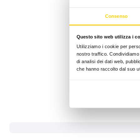
un elenco delle 
una guida dell’Ag
Consenso
Inoltre, per particolari
15.50) e il mercoledì (d
Questo sito web utilizza i c
quesiti ai tecnici ENEA
Utilizziamo i cookie per perso
Ricordiamo che il term
nostro traffico. Condividiamo 
detrazione fiscale, è di
di analisi dei dati web, pubbl
lavori è compresa tra i
che hanno raccolto dal suo uti
marzo, giorno di messa
Per maggiori informaz
energetica