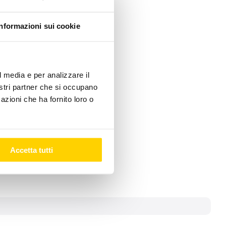
Informazioni sui cookie
lunedì (dalle 12.00 alle
i
sarà possibile inviare
l media e per analizzare il
i meccanismi di
nostri partner che si occupano
i la cui data di fine
azioni che ha fornito loro o
decorrerà dall’11
-l2019efficienza-
Accetta tutti