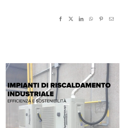
Facebook
X
LinkedIn
WhatsApp
Pinterest
Email