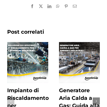
Facebook
X
LinkedIn
WhatsApp
Pinterest
Email
Post correlati
Impianto di
Generatore
Riscaldamento
Aria Calda a
per
Gas: Guida alla