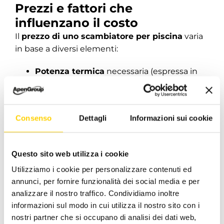
Prezzi e fattori che
influenzano il costo
Il
prezzo di uno scambiatore per piscina
varia
in base a diversi elementi:
Potenza termica
necessaria (espressa in
kW)
Materiale
(inox, titanio…)
Tecnologia costruttiva
: a piastre, a fascio
Consenso
Dettagli
Informazioni sui cookie
tubiero, saldobrasato
Tipo di installazione
(verticale, orizzontale,
integrata)
Questo sito web utilizza i cookie
Scambiatore a piastre o a fascio
Utilizziamo i cookie per personalizzare contenuti ed
tubiero?
annunci, per fornire funzionalità dei social media e per
Vediamo ora i pro e i contro di ogni tipologia di
analizzare il nostro traffico. Condividiamo inoltre
scambiatore
informazioni sul modo in cui utilizza il nostro sito con i
nostri partner che si occupano di analisi dei dati web,