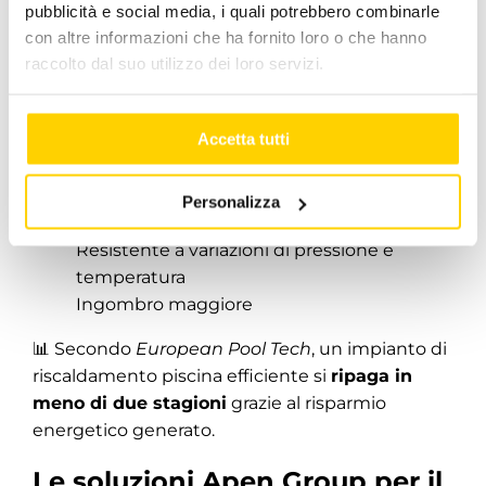
A piastre
pubblicità e social media, i quali potrebbero combinarle
Compatto, efficiente, perfetto per piscine
con altre informazioni che ha fornito loro o che hanno
private o di medie dimensioni
raccolto dal suo utilizzo dei loro servizi.
Facile da installare e manutenere
Meno adatto ad acque molto aggressive
Accetta tutti
senza protezioni
A fascio tubiero
Robusto e duraturo, ideale per
grandi
Personalizza
impianti pubblici
Resistente a variazioni di pressione e
temperatura
Ingombro maggiore
📊 Secondo
European Pool Tech
, un impianto di
riscaldamento piscina efficiente si
ripaga in
meno di due stagioni
grazie al risparmio
energetico generato.
Le soluzioni Apen Group per il