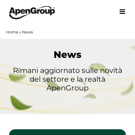
Salta
al
contenuto
Home
»
News
News
Rimani aggiornato sulle novità
del settore e la realtà
ApenGroup