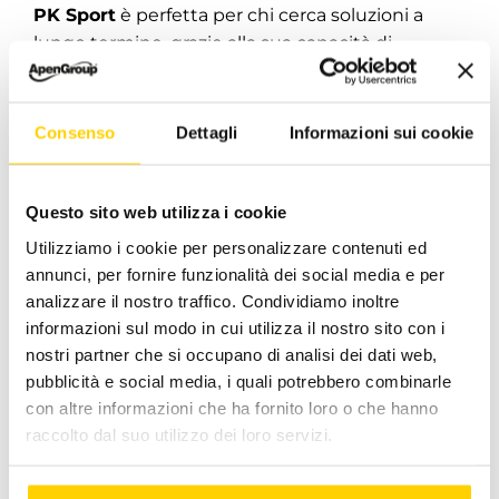
PK Sport
è perfetta per chi cerca soluzioni a
lungo termine, grazie alla sua capacità di
adattarsi alle necessità specifiche di ogni campo
da calcetto, sia in termini di dimensioni che di
utilizzo.
Consenso
Dettagli
Informazioni sui cookie
Quali sono i benefici e le
caratteristiche principali dei
Questo sito web utilizza i cookie
nostri impianti per lo sport
Utilizziamo i cookie per personalizzare contenuti ed
Ecco una panoramica dei benefici e delle
annunci, per fornire funzionalità dei social media e per
analizzare il nostro traffico. Condividiamo inoltre
caratteristiche principali degli impianti di
Apen
informazioni sul modo in cui utilizza il nostro sito con i
Group
per il riscaldamento dei
campi da
nostri partner che si occupano di analisi dei dati web,
calcetto
:
pubblicità e social media, i quali potrebbero combinarle
1. AquaPump Hybrid
con altre informazioni che ha fornito loro o che hanno
raccolto dal suo utilizzo dei loro servizi.
Tecnologia ibrida
che combina pompe di
calore e caldaie a condensazione.