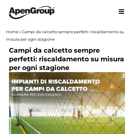
Salta
al
contenuto
Home
»
Campi da calcetto sempre perfetti: riscaldamento su
misura per ogni stagione
Campi da calcetto sempre
perfetti: riscaldamento su misura
per ogni stagione
Ingrandisci
immagine