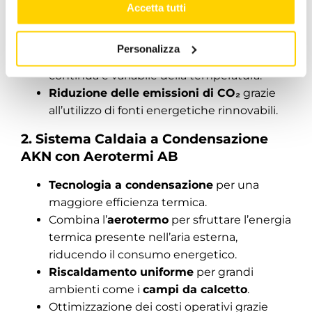
Alta efficienza energetica
per un
Accetta tutti
riscaldamento ottimale e a basso costo.
Ideale per
campi da calcetto
e
strutture
Personalizza
sportive
che richiedono una gestione
continua e variabile della temperatura.
Riduzione delle emissioni di CO₂
grazie
all’utilizzo di fonti energetiche rinnovabili.
2. Sistema Caldaia a Condensazione
AKN con Aerotermi AB
Tecnologia a condensazione
per una
maggiore efficienza termica.
Combina l’
aerotermo
per sfruttare l’energia
termica presente nell’aria esterna,
riducendo il consumo energetico.
Riscaldamento uniforme
per grandi
ambienti come i
campi da calcetto
.
Ottimizzazione dei costi operativi grazie