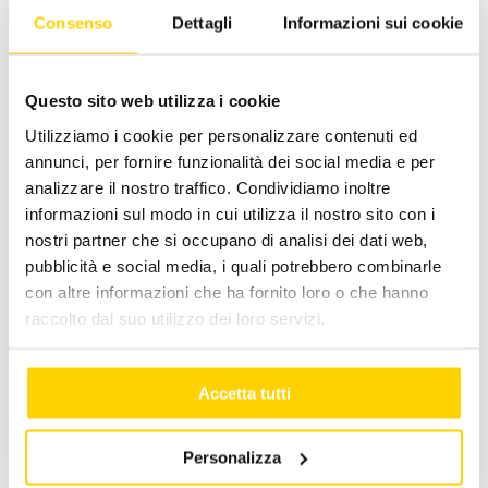
Consenso
Dettagli
Informazioni sui cookie
Prodotti
|
Tag:
generatori di aria calda
Questo sito web utilizza i cookie
Utilizziamo i cookie per personalizzare contenuti ed
Facebook
X
LinkedIn
WhatsApp
Pinterest
Email
annunci, per fornire funzionalità dei social media e per
analizzare il nostro traffico. Condividiamo inoltre
informazioni sul modo in cui utilizza il nostro sito con i
nostri partner che si occupano di analisi dei dati web,
pubblicità e social media, i quali potrebbero combinarle
Post correlati
con altre informazioni che ha fornito loro o che hanno
raccolto dal suo utilizzo dei loro servizi.
Accetta tutti
Personalizza