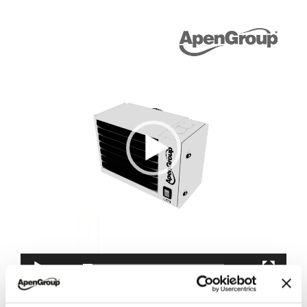
Video
Player
00:00
00:35
Gennaio 30, 2024
|
Categorie:
Apen Group
,