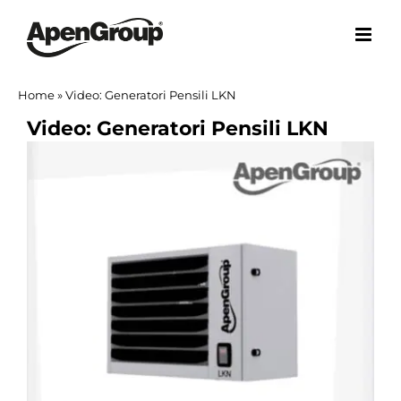
Salta
al
contenuto
Home
»
Video: Generatori Pensili LKN
Video: Generatori Pensili LKN
Ingrandisci
immagine