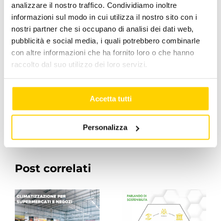
analizzare il nostro traffico. Condividiamo inoltre
La festa del lavoro sia davvero uno stimolo ad a
informazioni sul modo in cui utilizza il nostro sito con i
andare verso nuove frontiere. Scopriamole
nostri partner che si occupano di analisi dei dati web,
insieme!
pubblicità e social media, i quali potrebbero combinarle
con altre informazioni che ha fornito loro o che hanno
Aprile 30, 2019
|
Categorie:
Apen Group
raccolto dal suo utilizzo dei loro servizi.
Accetta tutti
Facebook
X
LinkedIn
WhatsApp
Pinterest
Email
Personalizza
Post correlati