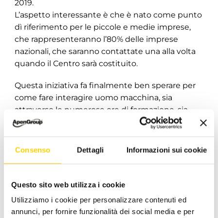
2019.
L’aspetto interessante è che è nato come punto
dì riferimento per le piccole e medie imprese,
che rappresenteranno l’80% delle imprese
nazionali, che saranno contattate una alla volta
quando il Centro sarà costituito.
Questa iniziativa fa finalmente ben sperare per
come fare interagire uomo macchina, sia
attraverso le numerose ore di formazione, sia
attraverso il supporto alla ricerca e
all’innovazione ottica.
Consenso
Dettagli
Informazioni sui cookie
Certamente il lavoro cambia. Noi imprese siamo
direttamente coinvolte a capire come possiamo
sostenere i nostri lavoratori a cambiare il metodo
Questo sito web utilizza i cookie
di lavoro, ad usare strumenti diversi per
Utilizziamo i cookie per personalizzare contenuti ed
elaborare nuovi dati.
annunci, per fornire funzionalità dei social media e per