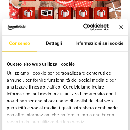
Consenso
Dettagli
Informazioni sui cookie
00:00
00:26
Questo sito web utilizza i cookie
Dicembre 20, 2021
|
Categorie:
Apen Group
,
Utilizziamo i cookie per personalizzare contenuti ed
Prodotti
|
Tag:
generatori di aria calda
,
moduli
annunci, per fornire funzionalità dei social media e per
scambiatori
analizzare il nostro traffico. Condividiamo inoltre
informazioni sul modo in cui utilizza il nostro sito con i
nostri partner che si occupano di analisi dei dati web,
pubblicità e social media, i quali potrebbero combinarle
con altre informazioni che ha fornito loro o che hanno
Facebook
X
LinkedIn
WhatsApp
Pinterest
Email
raccolto dal suo utilizzo dei loro servizi.