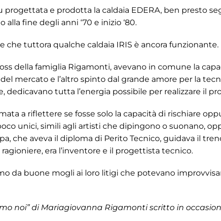
 Fu progettata e prodotta la caldaia EDERA, ben presto seg
alla fine degli anni ‘70 e inizio ‘80.
e che tuttora qualche caldaia IRIS è ancora funzionante.
e boss della famiglia Rigamonti, avevano in comune la capaci
el mercato e l’altro spinto dal grande amore per la tecni
, dedicavano tutta l’energia possibile per realizzare il pr
ata a riflettere se fosse solo la capacità di rischiare op
co unici, simili agli artisti che dipingono o suonano, oppu
 Pipa, che aveva il diploma di Perito Tecnico, guidava il tr
 ragioniere, era l’inventore e il progettista tecnico.
amo da buone mogli ai loro litigi che potevano improvvi
iamo noi” di Mariagiovanna Rigamonti scritto in occasion