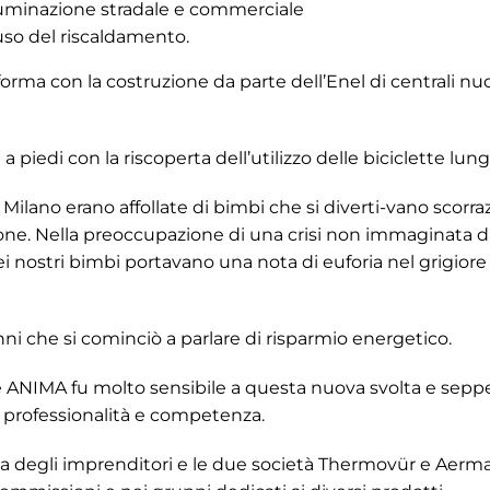
lluminazione stradale e commerciale
uso del riscaldamento.
rma con la costruzione da parte dell’Enel di centrali nucl
piedi con la riscoperta dell’utilizzo delle biciclette lungo
 Milano erano affollate di bimbi che si diverti-vano scorrazz
lone. Nella preoccupazione di una crisi non immaginata d
 dei nostri bimbi portavano una nota di euforia nel grigiore
nni che si cominciò a parlare di risparmio energetico.
e ANIMA fu molto sensibile a questa nuova svolta e seppe
 professionalità e competenza.
sta degli imprenditori e le due società Thermovür e Aerm