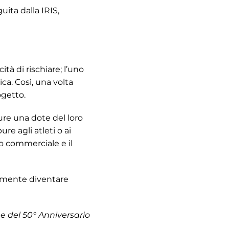
uita dalla IRIS,
tà di rischiare; l’uno
ca. Così, una volta
ogetto.
pure una dote del loro
re agli atleti o ai
eno commerciale e il
samente diventare
e del 50° Anniversario