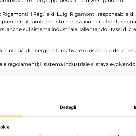
ommissioni e nei gruppi dedicati ai diversi prodotti.
 Rigamonti il Rag.” e di Luigi Rigamonti, responsabile di l
rendere il cambiamento necessario per affrontare una 
i anche sul sistema industriale, rallentando i tassi di cre
i ecologia, di energie alternative e di risparmio dei cons
e regolamenti; il sistema industriale si stava evolvend
ra Thermovür, cominciò a progettare le caldaie che potev
di agevolare gli utenti a riscaldare il proprio ambiente
le bollette del gas. Vi racconto come la decisione di in
Dettagli
 brand storming piuttosto acceso tra i due fondatori dell
ookie
ano avanti.