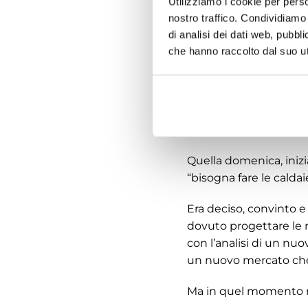
Utilizziamo i cookie per perso
nostro traffico. Condividiamo 
Era una domenica e le 
di analisi dei dati web, pubbl
Daniela; i nostri bamb
che hanno raccolto dal suo uti
Mio fratello era appena
bruciatori Thermovür.
dall’impianto centraliz
piccole potenze install
Quella domenica, inizi
“bisogna fare le caldai
Era deciso, convinto 
dovuto progettare le n
con l’analisi di un nuo
un nuovo mercato che
Ma in quel momento n