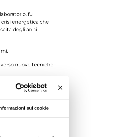
aboratorio, fu
crisi energetica che
scita degli anni
umi.
o verso nuove tecniche
ano essere installate
 in modo autonomo
trodurre un nuovo
Informazioni sui cookie
a nostra azienda.