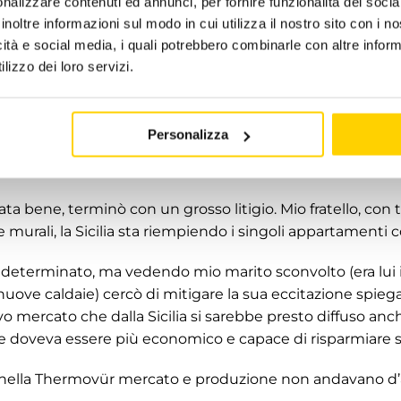
nalizzare contenuti ed annunci, per fornire funzionalità dei socia
inoltre informazioni sul modo in cui utilizza il nostro sito con i 
nostre famiglie erano riunite nella calda cucina con il c
icità e social media, i quali potrebbero combinarle con altre inform
ini giocavano tranquilli nella cameretta accanto.
lizzo dei loro servizi.
 tornato da un viaggio in Sicilia, dove diversi installatori
 Quel viaggio fu premonitore di un grosso cambiamento:
Personalizza
zato (caldaia nella centrale termica) al riscaldamento indi
ate nelle cucine delle singole unità abitative).
ata bene, terminò con un grosso litigio. Mio fratello, con 
e murali, la Sicilia sta riempiendo i singoli appartamenti c
e determinato, ma vedendo mio marito sconvolto (era lui 
uove caldaie) cercò di mitigare la sua eccitazione spieg
vo mercato che dalla Sicilia si sarebbe presto diffuso anch
 doveva essere più economico e capace di risparmiare 
ella Thermovür mercato e produzione non andavano d’