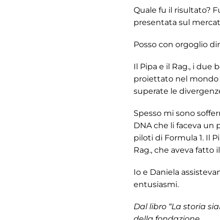
Quale fu il risultato?
presentata sul mercato 
Posso con orgoglio dir
Il Pipa e il Rag., i du
proiettato nel mondo d
superate le divergenze
Spesso mi sono sofferm
DNA che li faceva un po
piloti di Formula 1. Il
Rag., che aveva fatto il
Io e Daniela assistev
entusiasmi.
Dal libro “La storia s
della fondazione.