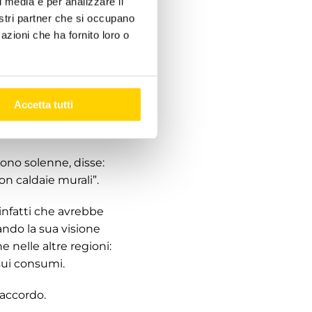
l media e per analizzare il
nostri partner che si occupano
amino acceso di
azioni che ha fornito loro o
 acquistavano i
 il passaggio
Accetta tutti
viduale (caldaie di
tono solenne, disse:
on caldaie murali”.
infatti che avrebbe
ando la sua visione
e nelle altre regioni:
sui consumi.
accordo.