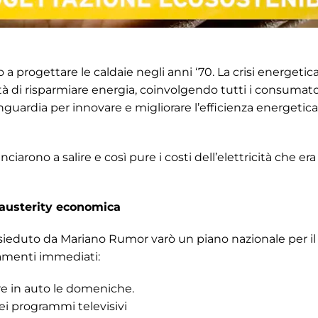
 a progettare le caldaie negli anni ‘70. La crisi energeti
tà di risparmiare energia, coinvolgendo tutti i consumat
nguardia per innovare e migliorare l’efficienza energetic
nciarono a salire e così pure i costi dell’elettricità che er
i austerity economica
resieduto da Mariano Rumor varò un piano nazionale per i
menti immediati:
are in auto le domeniche.
ei programmi televisivi