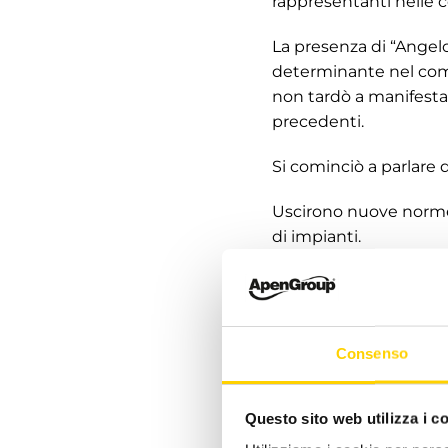
rappresentanti nelle c
La presenza di “Angelo
determinante nel comp
non tardò a manifestars
precedenti.
Si cominciò a parlare d
Uscirono nuove norme 
di impianti.
Così Apen Group, allo
singolarmente al fine 
diminuendo i costi del
Consenso
prodotto iniziò con un
Le caldaie murali
Questo sito web utilizza i c
Il Rag. e il Pipa guard