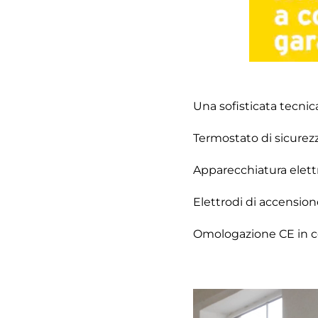
Una sofisticata tecnic
Termostato di sicurez
Apparecchiatura elettr
Elettrodi di accension
Omologazione CE in con
Video
Player