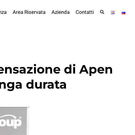
nza
Area Riservata
Azienda
Contatti
densazione di Apen
unga durata