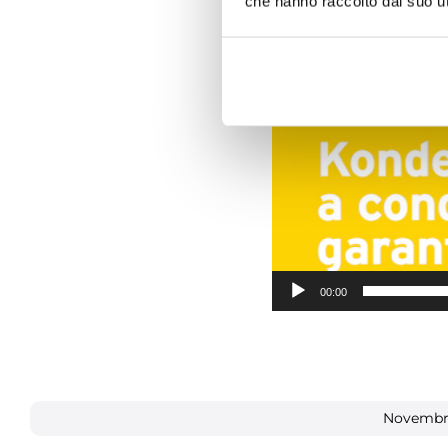
che hanno raccolto dal suo uti
00:00
Novembre