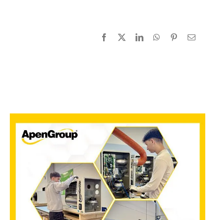
Facebook
X
LinkedIn
WhatsApp
Pinterest
Email