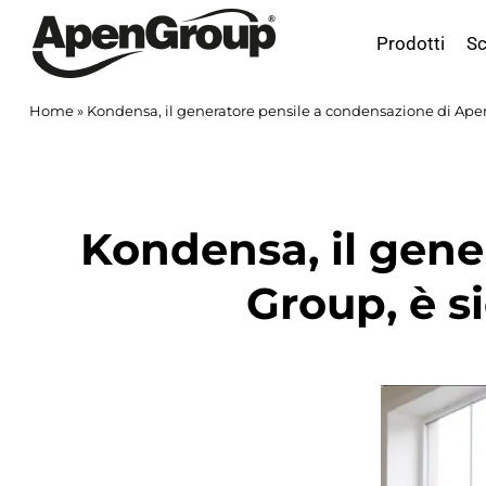
Salta
al
Prodotti
Sc
contenuto
Home
»
Kondensa, il generatore pensile a condensazione di Apen 
Kondensa, il gene
Group, è s
Ingrandisci
immagine