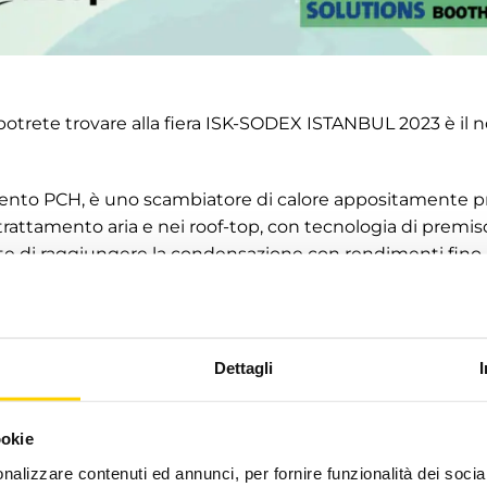
potrete trovare alla fiera ISK-SODEX ISTANBUL 2023 è il 
mento PCH, è uno scambiatore di calore appositamente p
i trattamento aria e nei roof-top, con tecnologia di premi
 di raggiungere la condensazione con rendimenti fino 
o ad accogliervi per rispondere alle vostre domande dal 2
Dettagli
16.
ookie
nalizzare contenuti ed annunci, per fornire funzionalità dei socia