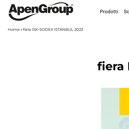
Salta
al
Prodotti
Sc
contenuto
Home
»
fiera ISK-SODEX ISTANBUL 2023
fier
Ingrandisci
immagine