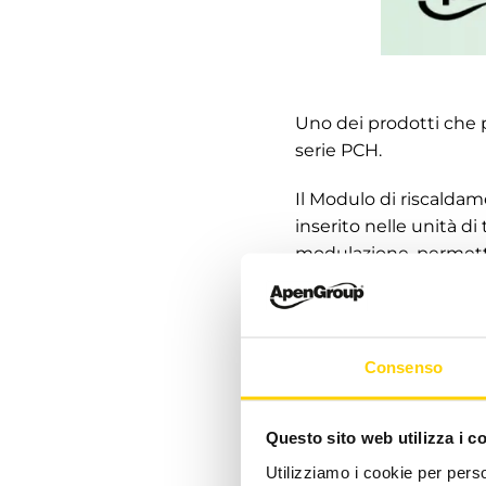
Uno dei prodotti che 
serie PCH.
Il Modulo di riscalda
inserito nelle unità d
modulazione, permette
Il nostro Team è pront
Consenso
Padiglione 6 – Stand G
Questo sito web utilizza i c
Utilizziamo i cookie per perso
www.apengroup.com