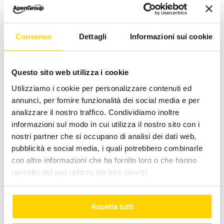
Consenso
Dettagli
Informazioni sui cookie
Climatizzazione
Gli
Questo sito web utilizza i cookie
per
Stakeholder di
Utilizziamo i cookie per personalizzare contenuti ed
supermercati
Apen Group
annunci, per fornire funzionalità dei social media e per
e negozi: il
Luglio 8, 2026
|
0
analizzare il nostro traffico. Condividiamo inoltre
Commenti
sistema ibrido
informazioni sul modo in cui utilizza il nostro sito con i
nostri partner che si occupano di analisi dei dati web,
HYZ
pubblicità e social media, i quali potrebbero combinarle
Agosto 7, 2026
|
0
con altre informazioni che ha fornito loro o che hanno
Commenti
raccolto dal suo utilizzo dei loro servizi.
Accetta tutti