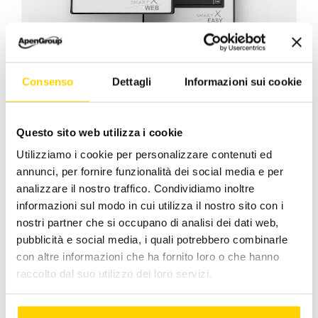
Consenso
Dettagli
Informazioni sui cookie
00:00
00:44
Questo sito web utilizza i cookie
Maggio 23, 2023
|
Categorie:
Apen Group
,
Assistenza
Utilizziamo i cookie per personalizzare contenuti ed
annunci, per fornire funzionalità dei social media e per
analizzare il nostro traffico. Condividiamo inoltre
informazioni sul modo in cui utilizza il nostro sito con i
nostri partner che si occupano di analisi dei dati web,
Facebook
X
LinkedIn
WhatsApp
Pinterest
Email
pubblicità e social media, i quali potrebbero combinarle
con altre informazioni che ha fornito loro o che hanno
raccolto dal suo utilizzo dei loro servizi.
Post correlati