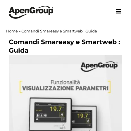
Salta
al
contenuto
Home
»
Comandi Smareasy e Smartweb : Guida
Comandi Smareasy e Smartweb :
Guida
Ingrandisci
immagine