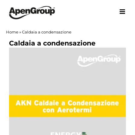
Salta
al
contenuto
Home
»
Caldaia a condensazione
Caldaia a condensazione
Ingrandisci
immagine