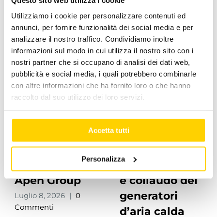
Questo sito web utilizza i cookie
Utilizziamo i cookie per personalizzare contenuti ed
annunci, per fornire funzionalità dei social media e per
Post correlati
analizzare il nostro traffico. Condividiamo inoltre
informazioni sul modo in cui utilizza il nostro sito con i
nostri partner che si occupano di analisi dei dati web,
pubblicità e social media, i quali potrebbero combinarle
con altre informazioni che ha fornito loro o che hanno
raccolto dal suo utilizzo dei loro servizi.
Accetta tutti
Gli
Processo di
Personalizza
Stakeholder di
assemblaggio
Apen Group
e collaudo dei
generatori
Luglio 8, 2026
|
0
Commenti
d’aria calda