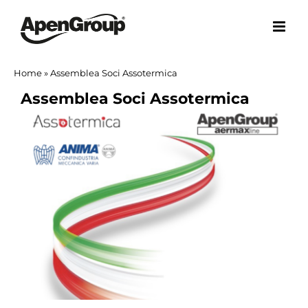
Salta
al
contenuto
Home
»
Assemblea Soci Assotermica
Assemblea Soci Assotermica
Ingrandisci
immagine