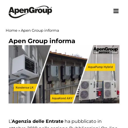
Salta
al
contenuto
Home
»
Apen Group informa
Apen Group informa
Ingrandisci
immagine
L’
Agenzia delle Entrate
ha pubblicato in