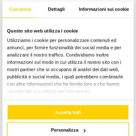
energetico agevolabili, il limite massimo di
detrazione applicabile sarà costituito dalla
Consenso
Dettagli
Informazioni sui cookie
somma degli importi previsti per ciascuno degli
interventi realizzati.
Così, per esempio, se sono stati installati dei
Questo sito web utilizza i cookie
pannelli solari per i quali è previsto un importo
Utilizziamo i cookie per personalizzare contenuti ed
massimo di detrazione di € 60.000, ed è stato
annunci, per fornire funzionalità dei social media e per
sostituito l’impianto di climatizzazione invernale,
analizzare il nostro traffico. Condividiamo inoltre
per il quale la detrazione massima applicabile è
informazioni sul modo in cui utilizza il nostro sito con i
di € 30.000, sarà possibile usufruire della
nostri partner che si occupano di analisi dei dati web,
detrazione massima di € 90.000 rispettando il
pubblicità e social media, i quali potrebbero combinarle
limite di € 100.000, che è la detrazione massima
con altre informazioni che ha fornito loro o che hanno
per la riqualificazione energetica di edifici
raccolto dal suo utilizzo dei loro servizi.
esistenti.
Le spese ammesse in detrazioni comprendono
Accetta tutti
sia i costi per lo smontaggio e la dismissione
dell’impianto di climatizzazione invernale
Personalizza
esistente, parziale o totale, le opere idrauliche e