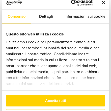
Ottobre 18, 2022
|
Categorie:
Apen Group
,
Prodotti
|
Tag:
caldaia con aerotermo
,
caldaie
Consenso
Dettagli
Informazioni sui cookie
industriali
Questo sito web utilizza i cookie
Utilizziamo i cookie per personalizzare contenuti ed
annunci, per fornire funzionalità dei social media e per
Facebook
X
LinkedIn
WhatsApp
Pinterest
Email
analizzare il nostro traffico. Condividiamo inoltre
informazioni sul modo in cui utilizza il nostro sito con i
nostri partner che si occupano di analisi dei dati web,
pubblicità e social media, i quali potrebbero combinarle
Post correlati
con altre informazioni che ha fornito loro o che hanno
raccolto dal suo utilizzo dei loro servizi.
Accetta tutti