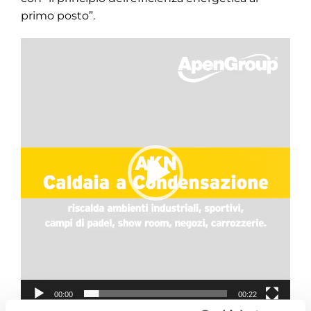
primo posto”.
Video
Player
00:00
00:22