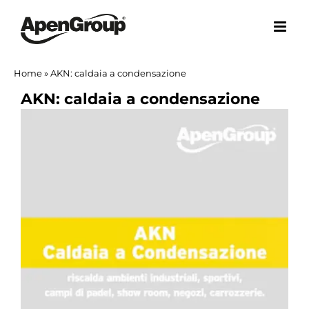
Salta
al
contenuto
Home
»
AKN: caldaia a condensazione
AKN: caldaia a condensazione
Ingrandisci
immagine