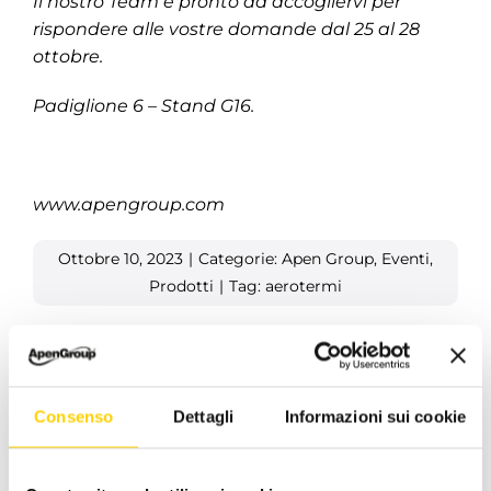
Il nostro Team è pronto ad accogliervi per
rispondere alle vostre domande dal 25 al 28
ottobre.
Padiglione 6 – Stand G16.
www.apengroup.com
Ottobre 10, 2023
|
Categorie:
Apen Group
,
Eventi
,
Prodotti
|
Tag:
aerotermi
Facebook
X
LinkedIn
WhatsApp
Pinterest
Email
Consenso
Dettagli
Informazioni sui cookie