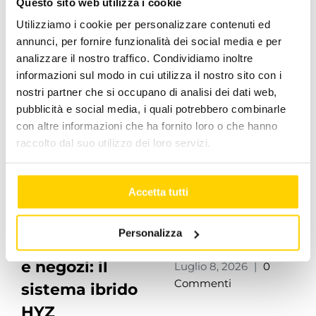
Questo sito web utilizza i cookie
Post correlati
Utilizziamo i cookie per personalizzare contenuti ed
annunci, per fornire funzionalità dei social media e per
analizzare il nostro traffico. Condividiamo inoltre
informazioni sul modo in cui utilizza il nostro sito con i
nostri partner che si occupano di analisi dei dati web,
pubblicità e social media, i quali potrebbero combinarle
con altre informazioni che ha fornito loro o che hanno
raccolto dal suo utilizzo dei loro servizi.
Accetta tutti
Climatizzazione
Gli
per
Stakeholder di
Personalizza
supermercati
Apen Group
e negozi: il
Luglio 8, 2026
|
0
Commenti
sistema ibrido
HYZ