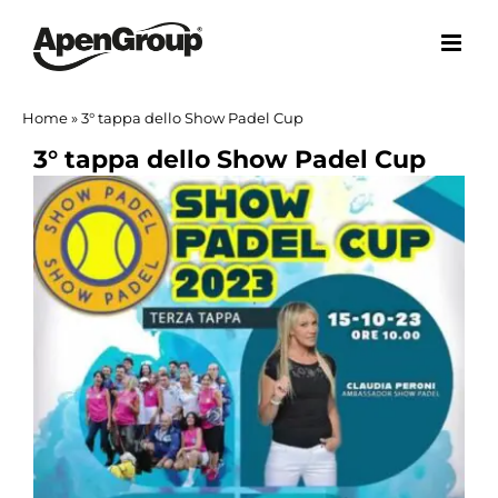
Salta
al
contenuto
Home
»
3° tappa dello Show Padel Cup
3° tappa dello Show Padel Cup
Ingrandisci
immagine