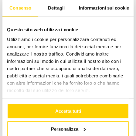
Ottobre 17, 2023
|
Categorie:
Apen Group
,
Eventi
,
Sport
Consenso
Dettagli
Informazioni sui cookie
Questo sito web utilizza i cookie
Facebook
X
LinkedIn
WhatsApp
Pinterest
Email
Utilizziamo i cookie per personalizzare contenuti ed
annunci, per fornire funzionalità dei social media e per
analizzare il nostro traffico. Condividiamo inoltre
informazioni sul modo in cui utilizza il nostro sito con i
Post correlati
nostri partner che si occupano di analisi dei dati web,
pubblicità e social media, i quali potrebbero combinarle
con altre informazioni che ha fornito loro o che hanno
raccolto dal suo utilizzo dei loro servizi.
Accetta tutti
Personalizza