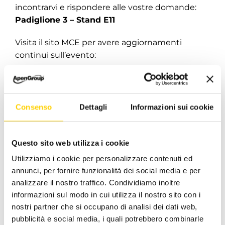
incontrarvi e rispondere alle vostre domande:
Padiglione 3 – Stand E11
Visita il sito MCE per avere aggiornamenti
continui sull’evento:
MCE 2026
Consenso
Dettagli
Informazioni sui cookie
Per avere informazioni sui prodotti:
Questo sito web utilizza i cookie
CONTATTACI
Utilizziamo i cookie per personalizzare contenuti ed
annunci, per fornire funzionalità dei social media e per
analizzare il nostro traffico. Condividiamo inoltre
Febbraio 13, 2026
|
Categorie:
Apen Group
|
Tag:
informazioni sul modo in cui utilizza il nostro sito con i
apengroup
,
MCE2026
,
MCEexpocomfort
nostri partner che si occupano di analisi dei dati web,
pubblicità e social media, i quali potrebbero combinarle